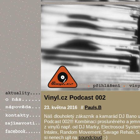
Vinyl.cz Podcast 002
23. května 2016 //
Pauls.B
Náš dlouholetý zákazník a kamarád DJ Bano u
Podcast 002!!! Kombinaci prosluněného a jem
z vinylů např. od DJ Marky, Electrosoul Syst
Intalex, Random Movement, Savage Rehab, S.
si nenech ujít na
soundcloud
;-)