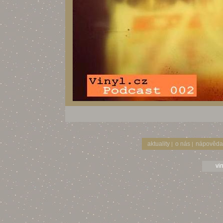
aktuality
o nás
nápověda
|
|
vi