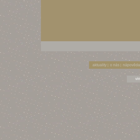
aktuality
o nás
nápověda
|
|
vi