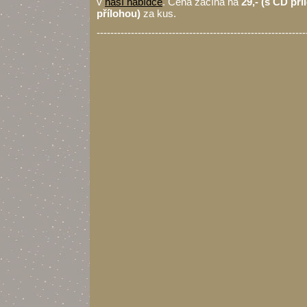
v
naší nabídce
. Cena začíná na
29,- (s CD pří
přílohou)
za kus.
-------------------------------------------------------------