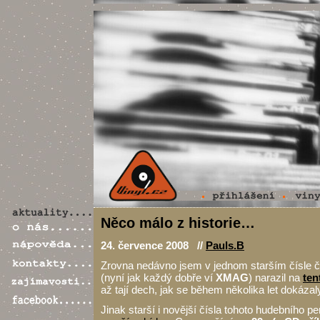
Něco málo z historie…
24. července 2008 //
Pauls.B
Zrovna nedávno jsem v jednom starším čísle 
(nyní jak každý dobře ví
XMAG
) narazil na
ten
až tají dech, jak se během několika let dokázaly
Jinak starší i novější čísla tohoto hudebního pe