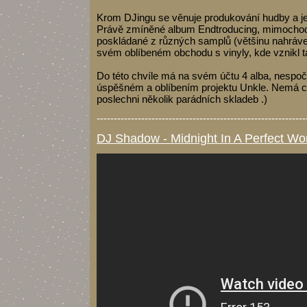
Krom DJingu se věnuje produkování hudby a je
Právě zmíněné album Endtroducing, mimochodem
poskládané z různých samplů (většinu nahráve
svém oblíbeném obchodu s vinyly, kde vznikl tak
Do této chvíle má na svém účtu 4 alba, nespoče
úspěšném a oblíbením projektu Unkle. Nemá ce
poslechni několik parádních skladeb .)
-------------------------------------------------------------
DJ Shadow - Midnight In A Perfect Wo