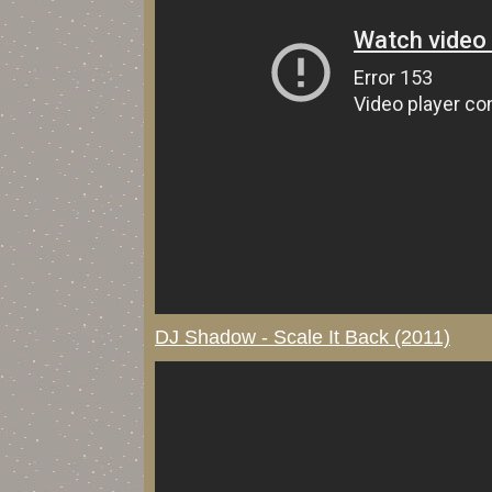
DJ Shadow - Scale It Back (2011)