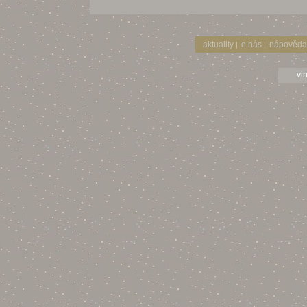
aktuality
o nás
nápověda
|
|
vi