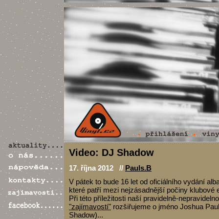
Video: DJ Shadow
17. října 2012 //
Pauls.B
V pátek to bude 16 let od oficiálního vydání alb
které patří mezi nejzásadnější počiny klubové e
Při této příležitosti naší pravidelně-nepravideln
"zajímavostí"
rozšiřujeme o jméno Joshua Paul
Shadow)...