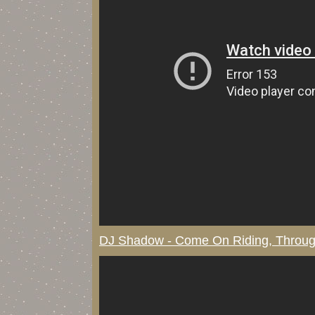
DJ Shadow - Come On Riding, Throu