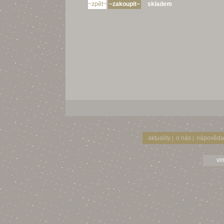
skladem
aktuality
o nás
nápověda
|
|
vi