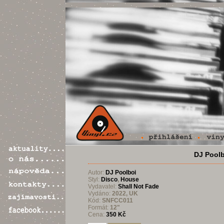
DJ Poolbo
Autor:
DJ Poolboi
Styl:
Disco
,
House
Vydavatel:
Shall Not Fade
Vydáno:
2022, UK
Kód:
SNFCC011
Formát:
12"
Cena:
350 Kč