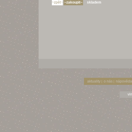
skladem
aktuality
o nás
nápověda
|
|
vi