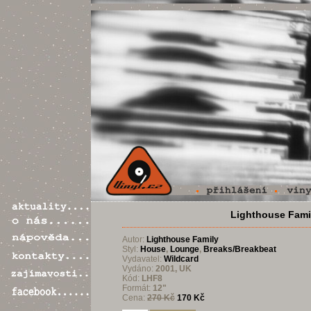
Lighthouse Famil
Autor:
Lighthouse Family
Styl:
House
,
Lounge
,
Breaks/Breakbeat
Vydavatel:
Wildcard
Vydáno:
2001, UK
Kód:
LHF8
Formát:
12"
Cena:
270 Kč
170 Kč