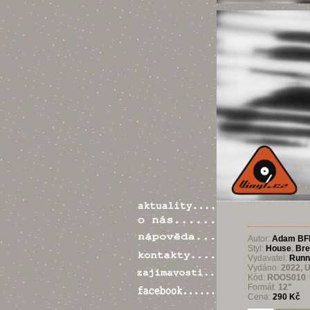
Autor:
Adam BF
Styl:
House
,
Bre
Vydavatel:
Runn
Vydáno:
2022, 
Kód:
ROOS010
Formát:
12"
Cena:
290 Kč