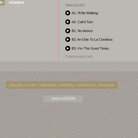
skladem
TRACKLIST:
A1. I'll Be Walking
A2. Call A Taxi
B1. No Advice
B2. An Ode To La Condesa
B3. For The Good Times
Colored vinyl (red)
aktuality
o nás
nápověda
kontakty
zajímavosti
facebook
|
|
|
|
|
vinyl.cz©2026