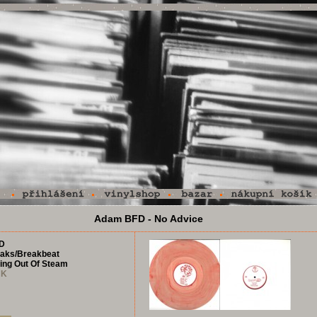
Adam BFD - No Advice
D
aks/Breakbeat
ing Out Of Steam
UK