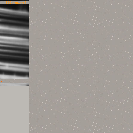
[ DJ noname ]