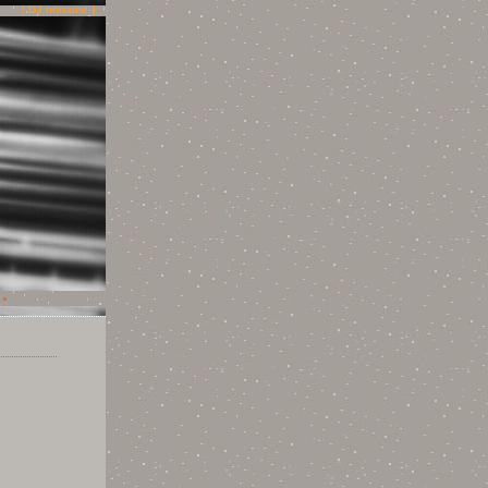
[ DJ noname ]