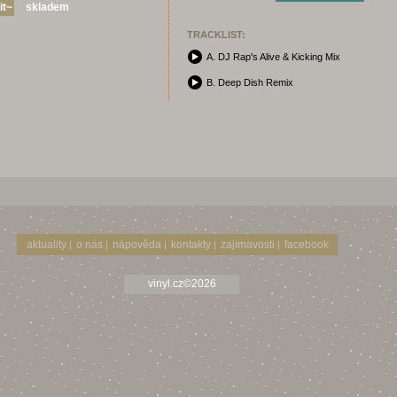
skladem
TRACKLIST:
A. DJ Rap's Alive & Kicking Mix
B. Deep Dish Remix
aktuality
o nás
nápověda
kontakty
zajímavosti
facebook
|
|
|
|
|
vinyl.cz©2026