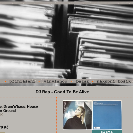
DJ Rap - Good To Be Alive
e
,
Drum'n'bass
,
House
er Ground
UK
70 Kč