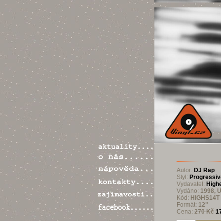
Autor:
DJ Rap
Styl:
Progressiv
Vydavatel:
High
Vydáno:
1998, 
Kód:
HIGHS14T
Formát:
12"
Cena:
270 Kč
1