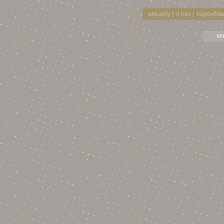
aktuality
o nás
nápověda
|
|
vi