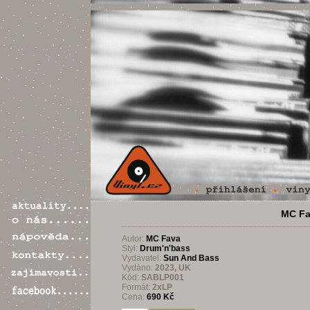
MC Fav
Autor:
MC Fava
Styl:
Drum'n'bass
Vydavatel:
Sun And Bass
Vydáno:
2023, UK
Kód:
SABLP001
Formát:
2xLP
Cena:
690 Kč