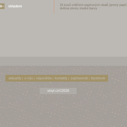
25 kusů vnitřních papírových obalů (jemný papír
skladem
dvěma otvory modré barvy
aktuality
o nás
nápověda
kontakty
zajímavosti
facebook
|
|
|
|
|
vinyl.cz©2026