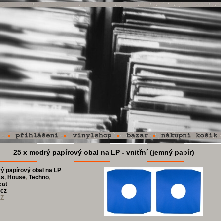
25 x modrý papírový obal na LP - vnitřní (jemný papír)
ý papírový obal na LP
ss
,
House
,
Techno
,
eat
.cz
CZ