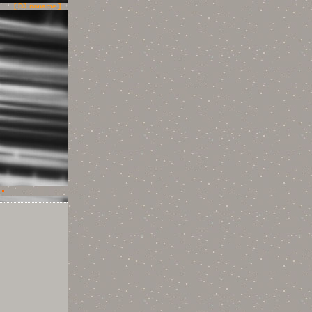
[ DJ noname ]