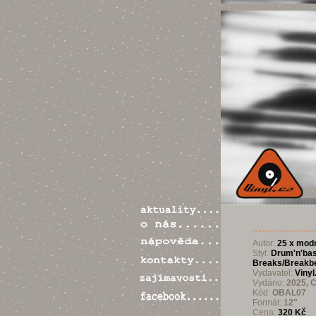
Autor:
25 x modr
Styl:
Drum'n'ba
Breaks/Breakb
Vydavatel:
Vinyl
Vydáno:
2025, 
Kód:
OBAL07
Formát:
12"
Cena:
320 Kč