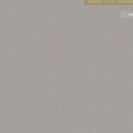
aktuality
o nás
nápověda
|
|
vi