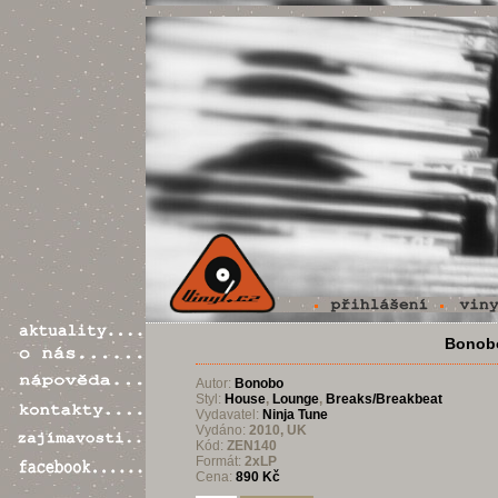
Bonobo
Autor:
Bonobo
Styl:
House
,
Lounge
,
Breaks/Breakbeat
Vydavatel:
Ninja Tune
Vydáno:
2010, UK
Kód:
ZEN140
Formát:
2xLP
Cena:
890 Kč