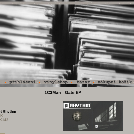
1C3Man - Gate EP
et Rhythm
UK
K142