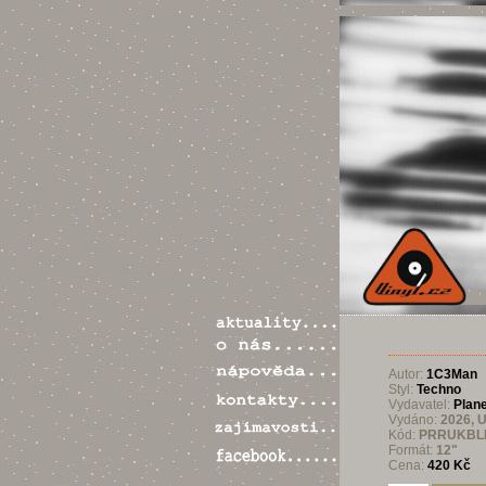
Autor:
1C3Man
Styl:
Techno
Vydavatel:
Plan
Vydáno:
2026, 
Kód:
PRRUKBL
Formát:
12"
Cena:
420 Kč