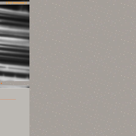
[ DJ noname ]