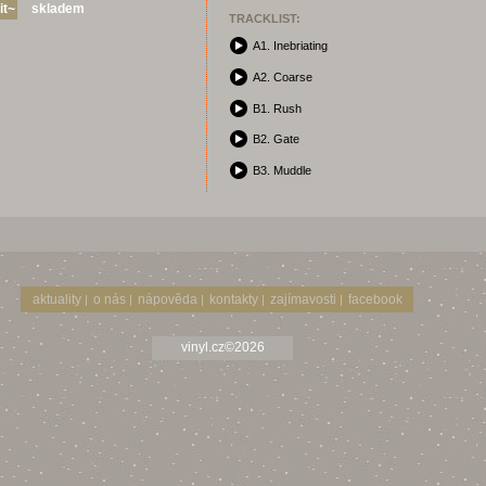
skladem
TRACKLIST:
A1. Inebriating
A2. Coarse
B1. Rush
B2. Gate
B3. Muddle
aktuality
o nás
nápověda
kontakty
zajímavosti
facebook
|
|
|
|
|
vinyl.cz©2026