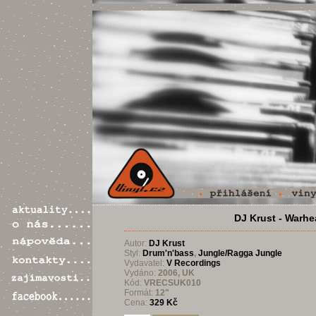
DJ Krust - Warhe
Autor:
DJ Krust
Styl:
Drum'n'bass
,
Jungle/Ragga Jungle
Vydavatel:
V Recordings
Vydáno:
2006, UK
Kód:
VRECSUK010
Formát:
12"
Cena:
329 Kč