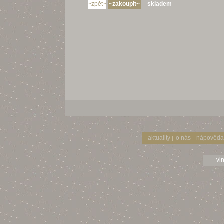
skladem
aktuality
o nás
nápověda
|
|
vi