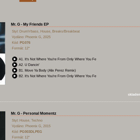
Mr. G - My Friends EP
Styl: Drum'n'bass, House, Breaks/Breakbeat
Vydáno: Phoenix G, 2025
Kód:
PG076
Formát: 12"
A1. It's Not Where You're From Only Where You Feel It (Kenzo's Broken Dub)
A2. U Dancin'
B1. Move Ya Body (Alix Perez Remix)
B2. It's Not Where You're From Only Where You Feel It (Hezziane Remix)
sklade
Mr. G - Personal Momentz
Styl: House, Techno
Vydáno: Phoenix G, 2015
Kód:
PG003DLPEG
Formát: 12"