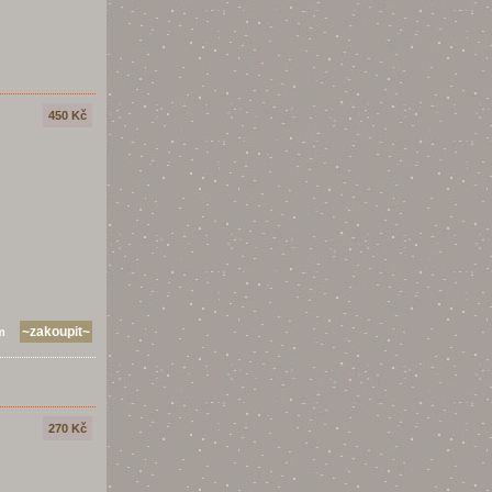
450 Kč
m
270 Kč