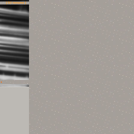
[ DJ noname ]