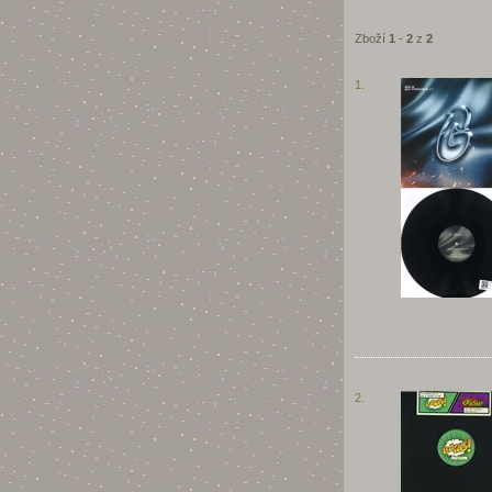
Zboží
1
-
2
z
2
1.
2.