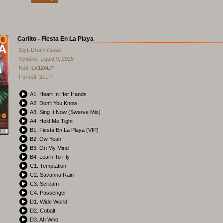
Carlito - Fiesta En La Playa
Styl: Drum'n'bass
Vydáno: Liquid V, 2025
Kód:
LV124LP
Formát: 2xLP
A1. Heart In Her Hands
A2. Don't You Know
A3. Sing It Now (Swerve Mix)
A4. Hold Me Tight
B1. Fiesta En La Playa (VIP)
B2. Ow Yeah
B3. On My Mind
B4. Learn To Fly
C1. Temptation
C2. Savanna Rain
C3. Scream
C4. Passenger
D1. Wide World
D2. Cobalt
D3. Ah Who