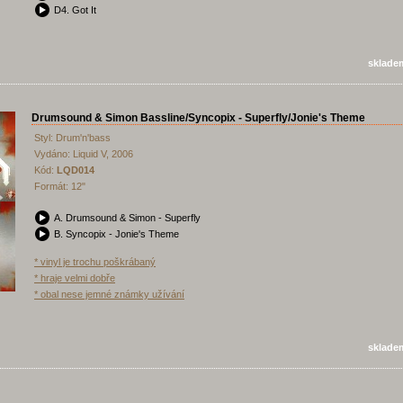
D4. Got It
sklade
Drumsound & Simon Bassline/Syncopix - Superfly/Jonie's Theme
Styl: Drum'n'bass
Vydáno: Liquid V, 2006
Kód:
LQD014
Formát: 12"
A. Drumsound & Simon - Superfly
B. Syncopix - Jonie's Theme
* vinyl je trochu poškrábaný
* hraje velmi dobře
* obal nese jemné známky užívání
sklade