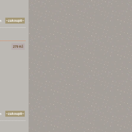
m
279 Kč
m