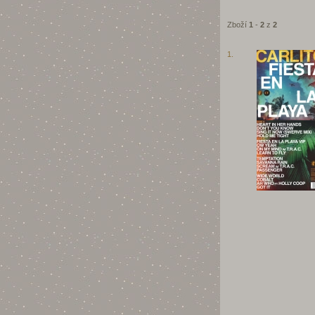
Zboží
1
-
2
z
2
1.