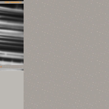
[ DJ noname ]